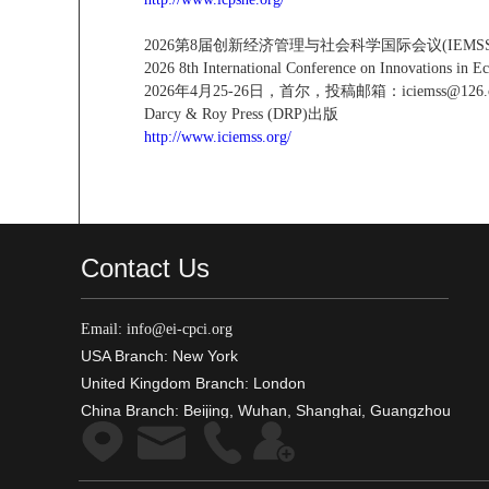
2026第8届创新经济管理与社会科学国际会议(IEMSS 2
2026 8th International Conference on Innovations in
2026年4月25-26日，首尔，投稿邮箱：iciemss@126.
Darcy & Roy Press (DRP)出版
http://www.iciemss.org/
Contact Us
Email: info@ei-cpci.org
USA Branch: New York
United Kingdom Branch: London
China Branch: Beijing, Wuhan, Shanghai, Guangzhou